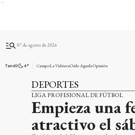
Ads
07 de agosto de 2026
Campo
La Vidriera
Oído Agudo
Opinión
Tandil
4
°
DEPORTES
LIGA PROFESIONAL DE FÚTBOL
Empieza una f
atractivo el s