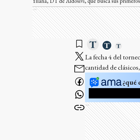
Yllana, DT de Aldosivi, que busca sus primeros
Ads
La fecha 4 del torne
cantidad de clásicos
¿qué 
Ads