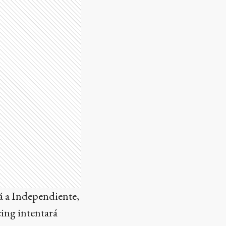
rá a Independiente,
cing intentará