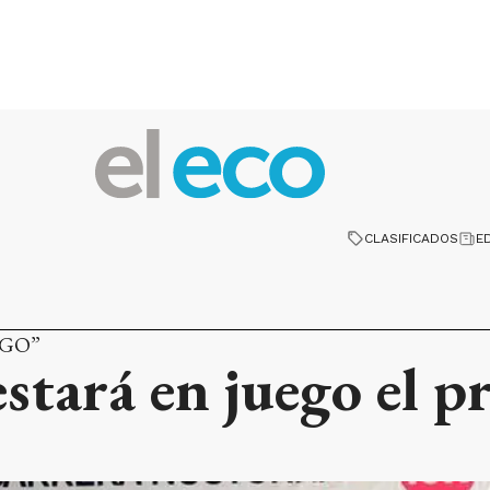
CLASIFICADOS
E
AGO”
stará en juego el p