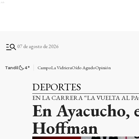
Ads
07 de agosto de 2026
Campo
La Vidriera
Oído Agudo
Opinión
Tandil
4
°
DEPORTES
EN LA CARRERA “LA VUELTA AL P
En Ayacucho, e
Hoffman