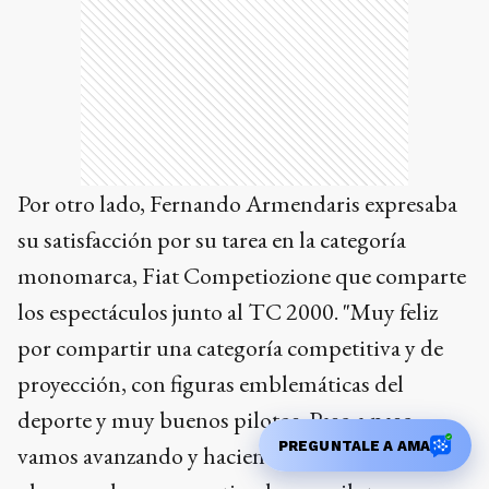
Por otro lado, Fernando Armendaris expresaba
su satisfacción por su tarea en la categoría
monomarca, Fiat Competiozione que comparte
los espectáculos junto al TC 2000. "Muy feliz
por compartir una categoría competitiva y de
proyección, con figuras emblemáticas del
deporte y muy buenos pilotos. Paso a paso
PREGUNTALE A AMA
vamos avanzando y haciendo experiencia,