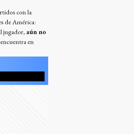
rtidos con la
es de América:
l jugador,
aún no
e encuentra en