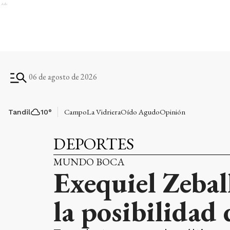
Ads
06 de agosto de 2026
Campo
La Vidriera
Oído Agudo
Opinión
Tandil
10
°
DEPORTES
MUNDO BOCA
Exequiel Zebal
la posibilidad