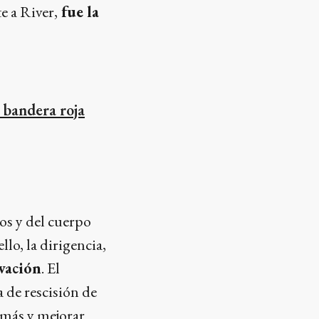
e a River,
fue la
 bandera roja
os y del cuerpo
llo, la dirigencia,
vación
. El
 de rescisión de
 más y mejorar