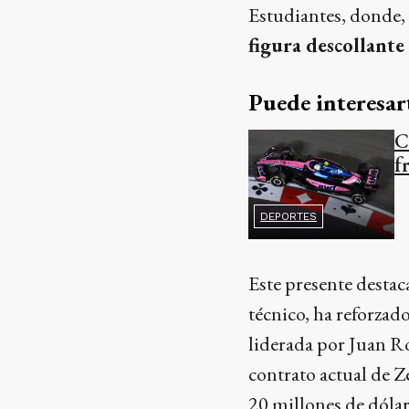
Estudiantes, donde, p
figura descollante 
Puede interesar
C
f
DEPORTES
Este presente desta
técnico, ha reforzado
liderada por Juan 
contrato actual de Z
20 millones de dólar