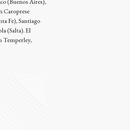
co (Buenos Aires),
yn Caroprese
nta Fe), Santiago
a (Salta). El
án Temperley,