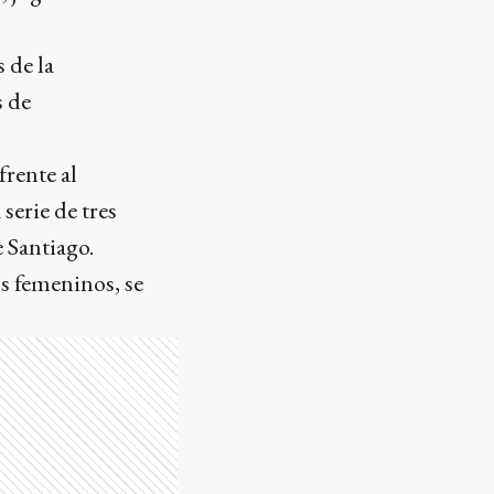
 de la
s de
rente al
serie de tres
 Santiago.
s femeninos, se