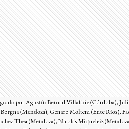
tegrado por Agustín Bernad Villafañe (Córdoba), Jul
 Borgna (Mendoza), Genaro Molteni (Ente Ríos), F
ánchez Thea (Mendoza), Nicolás Miqueleiz (Mendoza