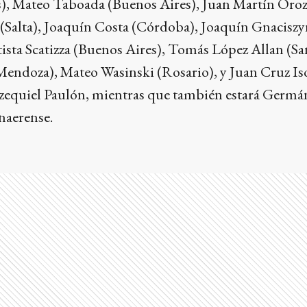
), Mateo Taboada (Buenos Aires), Juan Martín Oroz
i (Salta), Joaquín Costa (Córdoba), Joaquín Gnacisz
ista Scatizza (Buenos Aires), Tomás López Allan (Sa
endoza), Mateo Wasinski (Rosario), y Juan Cruz Isol
 Ezequiel Paulón, mientras que también estará Germ
onaerense.