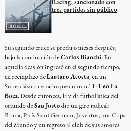
Su segundo cruce se produjo meses después,
bajo la conducción de
Carlos Bianchi
. En
aquella ocasión ingresó en el segundo tiempo,
en reemplazo de
Lautaro Acosta
, en un
Superclásico cerrado que culminó
1-1 en La
Boca
. Desde entonces, la vida futbolística del
oriundo de
San Justo
dio un giro radical:
Roma, París Saint Germain, Juventus, una Copa
del Mundo y un regreso al club de sus amores
más de una década después.
El presente lo encuentra con una
madurez
distinta y un rol protagónico
dentro del