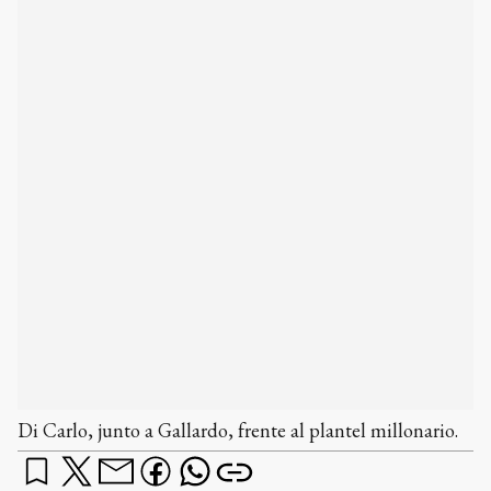
Di Carlo, junto a Gallardo, frente al plantel millonario.
El nuevo presidente de River Plate, Stéfano Di
Carlo, estuvo presente en el entrenamiento del
equipo, tras la derrota ante Gimnasia y Esgrima
de La Plata.