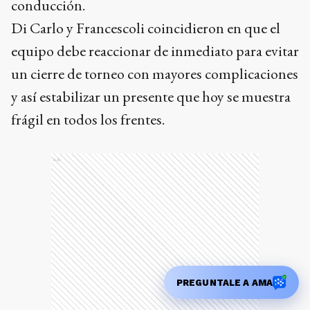
Ads
Sobre el autor
El Eco de Tandil
PREGUNTALE A AMA
Más de 143 años escribiendo la historia de Tandil
Temas