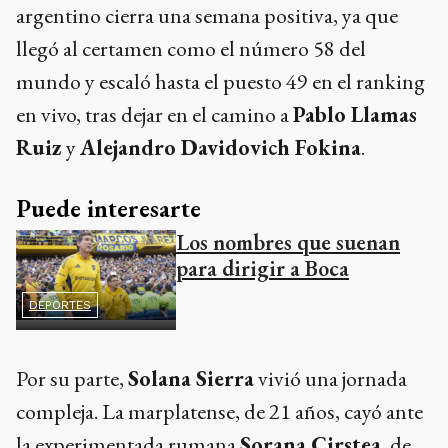
argentino cierra una semana positiva, ya que
llegó al certamen como el número 58 del
mundo y escaló hasta el puesto 49 en el ranking
en vivo, tras dejar en el camino a
Pablo Llamas
Ruiz
y
Alejandro Davidovich Fokina
.
Puede interesarte
Los nombres que suenan
para dirigir a Boca
DEPORTES
Por su parte,
Solana Sierra
vivió una jornada
compleja. La marplatense, de 21 años, cayó ante
la experimentada rumana
Sorana Cirstea
, de