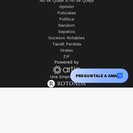
No se Queje si no se Queja
Opinión
Policiales
Política
Random
Sepelios
Sucesos Notables
Tandil Perdida
Virales
ZIP
PREGUNTALE A AMA
Una Empresa de
2008 - 2025 | El Eco Multimedios © Todos los derechos
reservados.· www.eleco.com.ar · Registro de Prop. Intelectual:
82511620. · Edición Nº
6978
· H. Yrigoyen 560 · C.P. 7000 Tandil, Pcia.
de Bs. As. - Argentina
Director propietario: Rogelio Adrián Rotonda
Ayuda
Privacidad
Terminos y condiciones