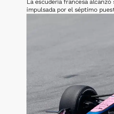
La escudería francesa alcanzó 
impulsada por el séptimo puest