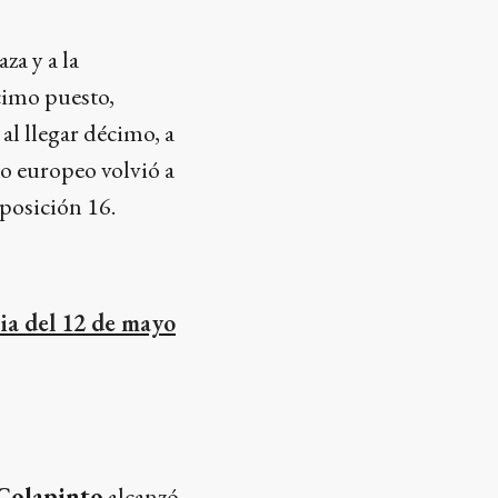
za y a la
cimo puesto,
al llegar décimo, a
to europeo volvió a
 posición 16.
ia del 12 de mayo
Colapinto
alcanzó