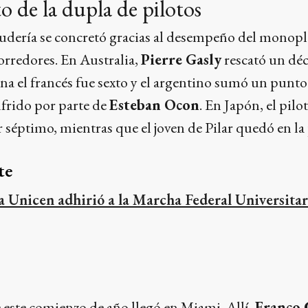
o de la dupla de pilotos
cudería se concretó gracias al desempeño del monopla
orredores. En Australia,
Pierre Gasly
rescató un dé
a el francés fue sexto y el argentino sumó un punto 
ufrido por parte de
Esteban Ocon
. En Japón, el pilo
ar séptimo, mientras que el joven de Pilar quedó en la
te
a Unicen adhirió a la Marcha Federal Universitar
 este comienzo de año llegó en Miami. Allí,
Franco 