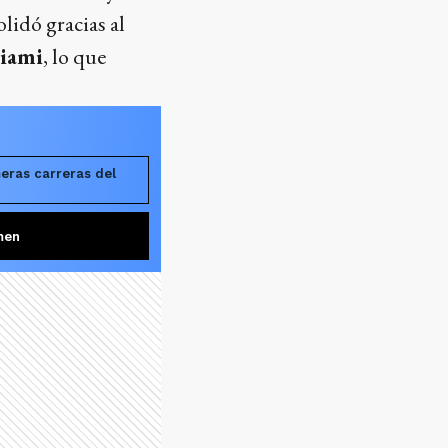
lidó gracias al
iami
, lo que
meras carreras del
men