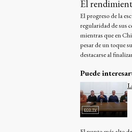
El rendimient
El progreso de la es
regularidad de sus c
mientras que en Chin
pesar de un toque s
destacarse al finaliz
Puede interesar
L
ECO TV
El punto más alto de