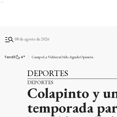
Ads
08 de agosto de 2026
Campo
La Vidriera
Oído Agudo
Opinión
Tandil
4
°
DEPORTES
DEPORTES
Colapinto y un
temporada par