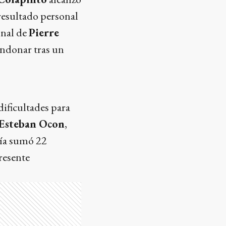
resultado personal
onal de
Pierre
andonar tras un
dificultades para
Esteban Ocon
,
ría sumó 22
resente