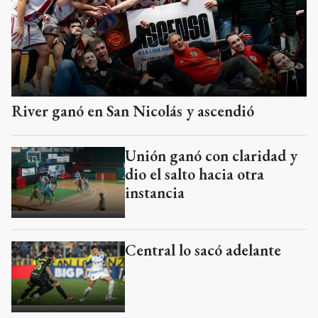
River ganó en San Nicolás y ascendió
Unión ganó con claridad y
dio el salto hacia otra
instancia
Central lo sacó adelante