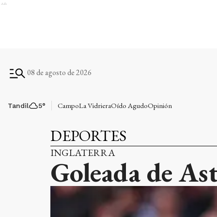
Ads
08 de agosto de 2026
Campo
La Vidriera
Oído Agudo
Opinión
Tandil
5
°
DEPORTES
INGLATERRA
Goleada de Ast