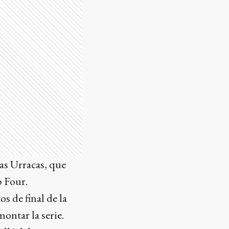
as Urracas, que
p Four.
s de final de la
ntar la serie.