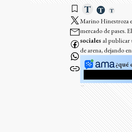
Marino Hinestroza es
mercado de pases. E
sociales
al publicar
de arena, dejando en
¿qué 
Ads