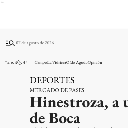
Ads
07 de agosto de 2026
Campo
La Vidriera
Oído Agudo
Opinión
Tandil
4
°
DEPORTES
MERCADO DE PASES
Hinestroza, a 
de Boca