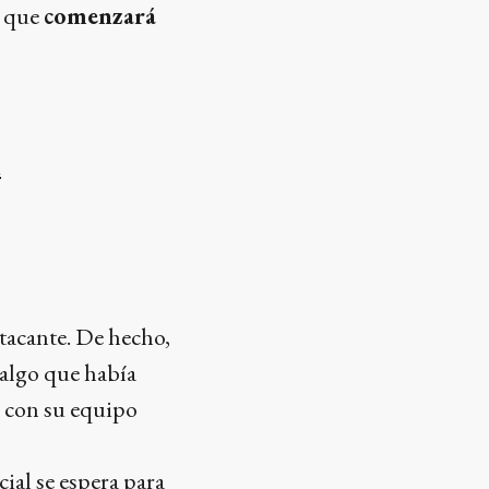
a que
comenzará
i
atacante. De hecho,
 algo que había
a con su equipo
cial se espera para