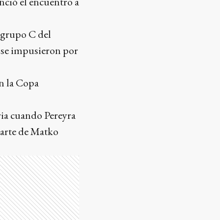
enció el encuentro a
 grupo C del
a se impusieron por
n la Copa
ria cuando Pereyra
parte de Matko