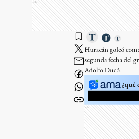
Ads
Huracán goleó como 
segunda fecha del g
Adolfo Ducó.
¿qué 
Ads