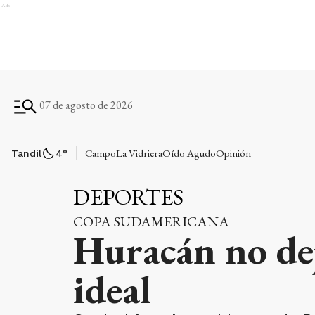
Ads
07 de agosto de 2026
Campo
La Vidriera
Oído Agudo
Opinión
Tandil
4
°
DEPORTES
COPA SUDAMERICANA
Huracán no de
ideal