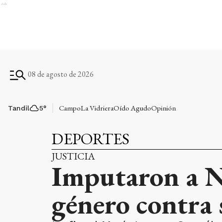
Ads
08 de agosto de 2026
Campo
La Vidriera
Oído Agudo
Opinión
Tandil
5
°
DEPORTES
JUSTICIA
Imputaron a Né
género contra 