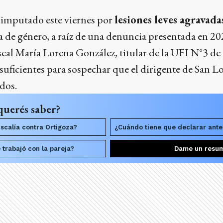
 imputado este viernes por
lesiones leves agravada
a de género, a raíz de una denuncia presentada en 20
iscal María Lorena González, titular de la UFI N°3 de
suficientes para sospechar que el dirigente de San L
dos.
querés saber?
iscalía contra Ortigoza?
¿Cuándo tiene que declarar ante 
e trabajó con la pareja?
Dame un resu