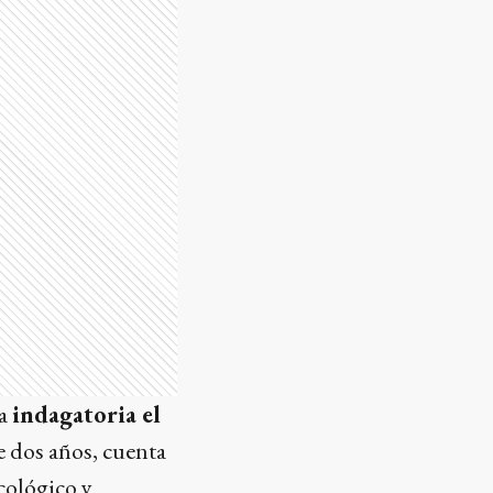
na
indagatoria el
ce dos años, cuenta
cológico y