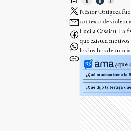
Néstor Ortigoza fue
contexto de violenci
Lucila Cassiau. La f
que existen motivos 
los hechos denuncia
¿qué 
¿Qué pruebas tiene la f
¿Qué dijo la testiga qu
Ads