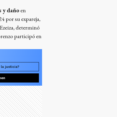
s y daño
en
24 por su expareja,
 Ezeiza, determinó
orenzo participó en
la justicia?
men