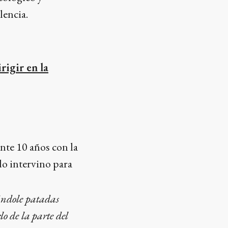
lencia.
rigir en la
nte 10 años con la
do intervino para
gándole patadas
o de la parte del