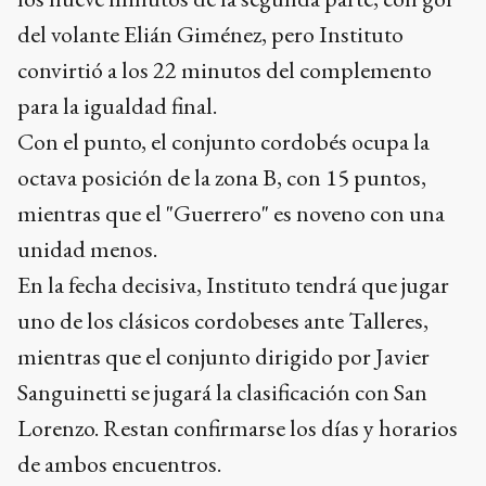
unidad menos.
En la fecha decisiva, Instituto tendrá que jugar
uno de los clásicos cordobeses ante Talleres,
mientras que el conjunto dirigido por Javier
Sanguinetti se jugará la clasificación con San
Lorenzo. Restan confirmarse los días y horarios
de ambos encuentros.
El primer gol del partido llegó a los nueve
minutos de la segunda parte. Tras un pase largo,
el lateral Gabriel Díaz tuvo libertad para avanzar
por izquierda y cambiar de frente, para la subida
del otro lateral, Alex Vigo. El exjugador de River
puso un centro atrás para el volante Elián