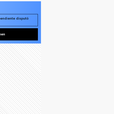
pendiente disputó
men