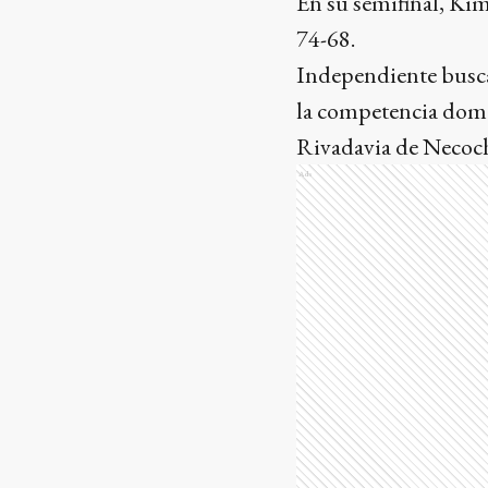
En su semifinal, Ki
74-68.
Independiente busca 
la competencia domés
Rivadavia de Necoc
Ads