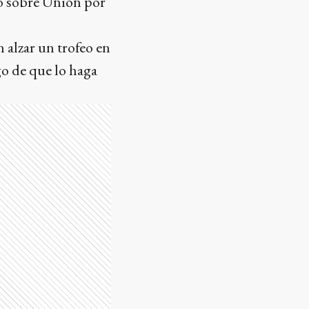
so sobre Unión por
 alzar un trofeo en
go de que lo haga