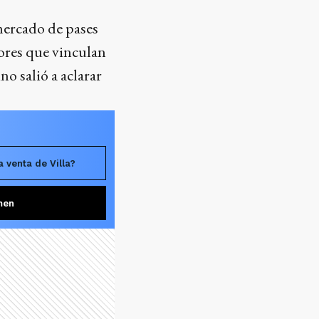
mercado de pases
ores que vinculan
no salió a aclarar
a venta de Villa?
men