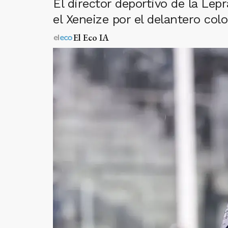
El director deportivo de la Le
el Xeneize por el delantero col
El Eco IA