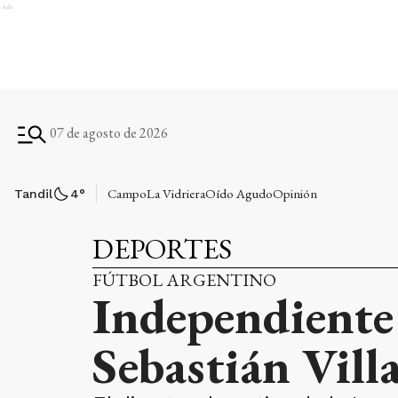
Ads
07 de agosto de 2026
Campo
La Vidriera
Oído Agudo
Opinión
Tandil
4
°
DEPORTES
FÚTBOL ARGENTINO
Independiente 
Sebastián Villa