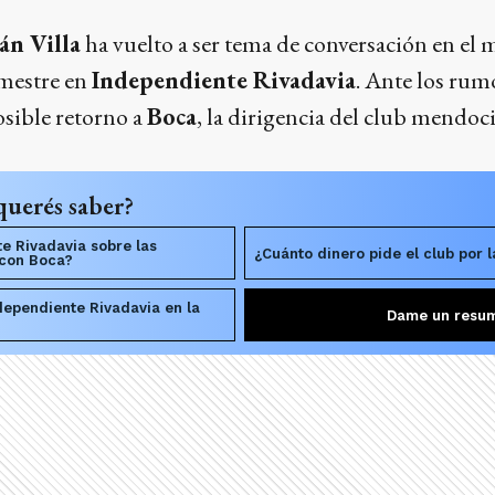
án Villa
ha vuelto a ser tema de conversación en el 
emestre en
Independiente Rivadavia
. Ante los rum
osible retorno a
Boca
, la dirigencia del club mendoci
querés saber?
e Rivadavia sobre las
¿Cuánto dinero pide el club por l
 con Boca?
ependiente Rivadavia en la
Dame un resu