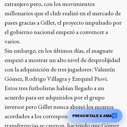
extranjero pero, con los movimientos
millonarios que el club realizó en el mercado de
pases gracias a Gillet, el proyecto impulsado por
el gobierno nacional empezó a convencer a
varios.
Sin embargo, en los últimos días, el magnate
empezó a mostrar un alto nivel de desprolijidad
con la adquisición de tres jugadores: Valentín
Gómez, Rodrigo Villagra y Ezequiel Piovi.
Estos tres futbolistas habían llegado a un
acuerdo para ser adquiridos por el grupo
inversor pero Gillet nunca abonó los montos
acordados a los correspondientes clubes y las
PREGUNTALE A AMA
transferencias se cayeron, haciendo que Gómez