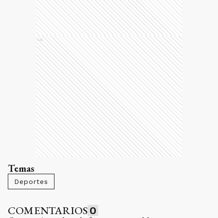
Temas
Deportes
COMENTARIOS
0
Compartí tus ideas de forma responsable y respetuosa.
Debes iniciar sesión para poder
comentar
INICIAR
SESIÓN
¿No tenés cuenta?
Registrate aquí