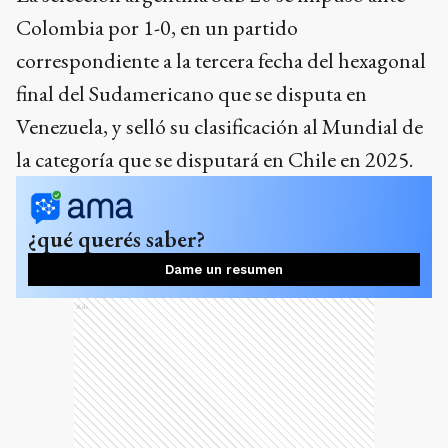
¿qué querés saber?
Dame un resumen
Ads
El gol para el conjunto albiceleste lo convirtió
Ian Subiabre, a los 42 minutos del