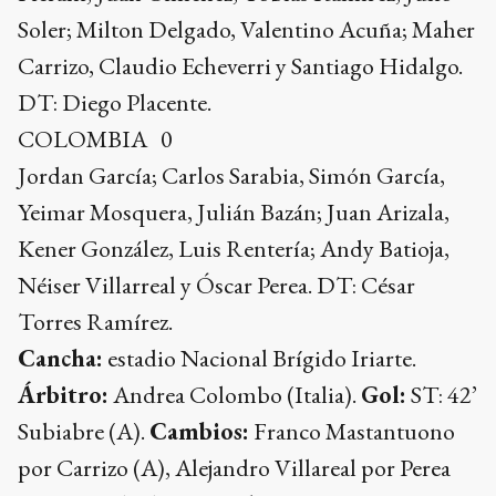
Yeimar Mosquera, Julián Bazán; Juan Arizala,
Kener González, Luis Rentería; Andy Batioja,
Néiser Villarreal y Óscar Perea. DT: César
Torres Ramírez.
Cancha:
estadio Nacional Brígido Iriarte.
Árbitro:
Andrea Colombo (Italia).
Gol:
ST: 42’
Subiabre (A).
Cambios:
Franco Mastantuono
por Carrizo (A), Alejandro Villareal por Perea
(C), Ian Subiabre por Echeverri (A), Luis
Landazuri por Arizala (C), Jordan Barrera por
Batioja (C), John Montaño por Villarreal (C) y
Mariano Gerez por Acuña (A). (NA)
Temas
Sub 20
Sudamericano Sub 20
AFA