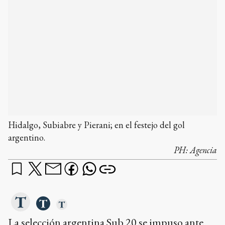
Hidalgo, Subiabre y Pierani; en el festejo del gol
argentino.
PH:
Agencia
La selección argentina Sub 20 se impuso ante
Colombia por 1-0, en un partido
correspondiente a la tercera fecha del hexagonal
final del Sudamericano que se disputa en
Venezuela, y selló su clasificación al Mundial de
la categoría que se disputará en Chile en 2025.