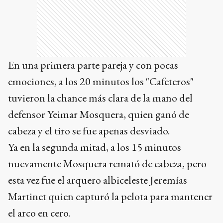
tuvieron la chance más clara de la mano del
defensor Yeimar Mosquera, quien ganó de
cabeza y el tiro se fue apenas desviado.
Ya en la segunda mitad, a los 15 minutos
nuevamente Mosquera remató de cabeza, pero
esta vez fue el arquero albiceleste Jeremías
Martinet quien capturó la pelota para mantener
el arco en cero.
No obstante, la Argentina aceleró y contrarrestó
a los 20’ de la mano de Santiago Hidalgo, quien
se quitó un rival de encima con un gran control,
pero su disparo fue flojo y sin esfuerzo el
guardameta colombiano se quedó con el balón.
Ads