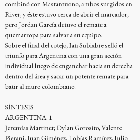
individual luego de enganchar hacia su derecha
dentro del área y sacar un potente remate para
batir al muro colombiano.
SÍNTESIS
ARGENTINA 1
Jeremías Martinet; Dylan Gorosito, Valente
Pierani, Juan Giménez, Tobías Ramírez, Julio
Soler; Milton Delgado, Valentino Acuña; Maher
Carrizo, Claudio Echeverri y Santiago Hidalgo.
DT: Diego Placente.
COLOMBIA 0
Jordan García; Carlos Sarabia, Simón García,