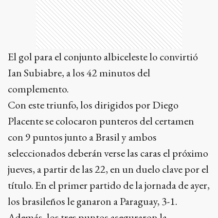
complemento.
Con este triunfo, los dirigidos por Diego
Placente se colocaron punteros del certamen
con 9 puntos junto a Brasil y ambos
seleccionados deberán verse las caras el próximo
jueves, a partir de las 22, en un duelo clave por el
título. En el primer partido de la jornada de ayer,
los brasileños le ganaron a Paraguay, 3-1.
Además, los tres puntos aseguraron la
participación del elenco "albiceleste" en la Copa
del Mundo Sub 20, que se desarrollará en Chile
entre el 27 de septiembre y el 19 de octubre del
corriente año.
Por su parte, los "Cafeteros", con 3 unidades, se