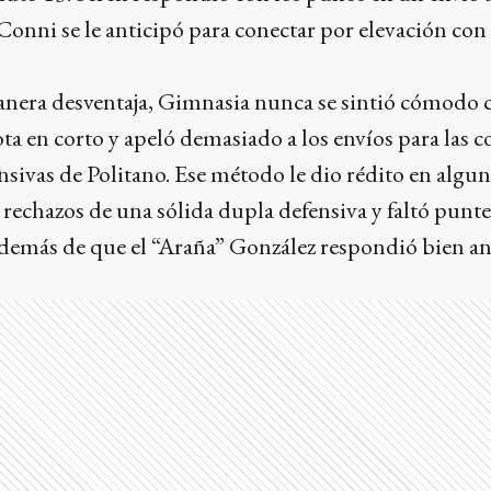
 Conni se le anticipó para conectar por elevación co
anera desventaja, Gimnasia nunca se sintió cómodo c
ota en corto y apeló demasiado a los envíos para las c
nsivas de Politano. Ese método le dio rédito en algun
 rechazos de una sólida dupla defensiva y faltó punte
 además de que el “Araña” González respondió bien a