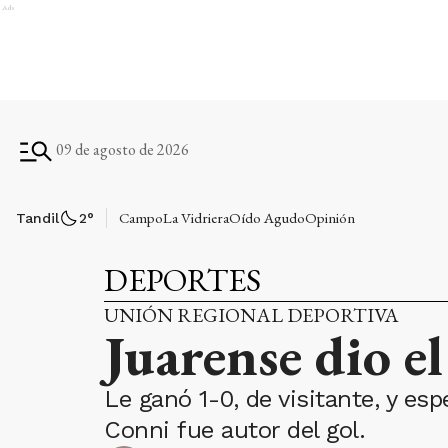
Ads
09 de agosto de 2026
Campo
La Vidriera
Oído Agudo
Opinión
Tandil
2
°
DEPORTES
UNIÓN REGIONAL DEPORTIVA
Juarense dio e
Le ganó 1-0, de visitante, y es
Conni fue autor del gol.