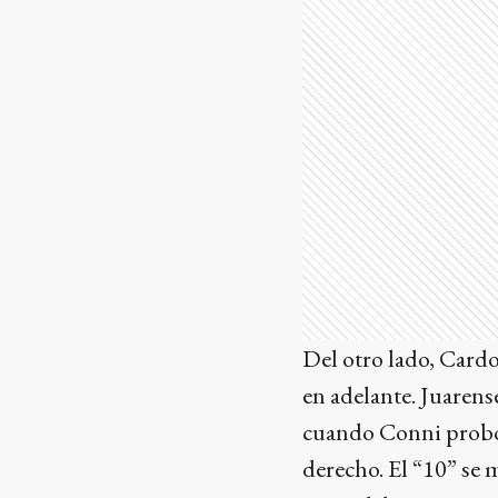
Del otro lado, Card
en adelante. Juaren
cuando Conni probó d
derecho. El “10” se 