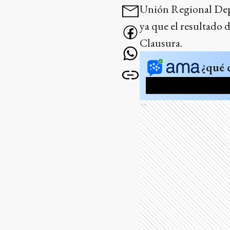
Unión Regional Depor
ya que el resultado 
Clausura.
¿qué 
Ads