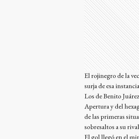
El rojinegro de la v
surja de esa instanci
Los de Benito Juárez
Apertura y del hexag
de las primeras situ
sobresaltos a su riva
El gol llegó en el m