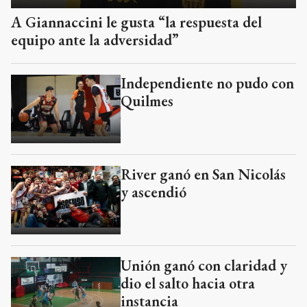
A Giannaccini le gusta “la respuesta del
equipo ante la adversidad”
Independiente no pudo con
Quilmes
River ganó en San Nicolás
y ascendió
Unión ganó con claridad y
dio el salto hacia otra
instancia