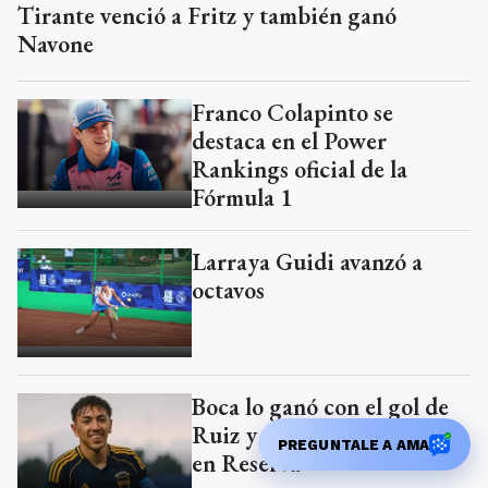
Tirante venció a Fritz y también ganó
Navone
Franco Colapinto se
destaca en el Power
Rankings oficial de la
Fórmula 1
Larraya Guidi avanzó a
octavos
Boca lo ganó con el gol de
Ruiz y se subió a la punta
PREGUNTALE A AMA
en Reserva