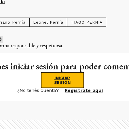
do
riano Pernía
Leonel Pernía
TIAGO PERNIA
0
orma responsable y respetuosa.
es iniciar sesión para poder comen
INICIAR
SESIÓN
¿No tenés cuenta?
Registrate aquí