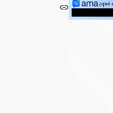
¿qué 
Ads