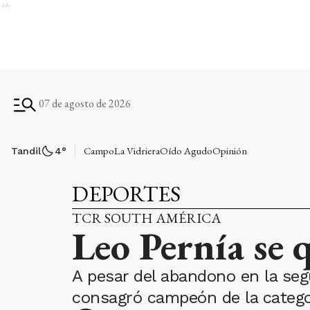
Ads
07 de agosto de 2026
Campo
La Vidriera
Oído Agudo
Opinión
Tandil
4
°
DEPORTES
TCR SOUTH AMÉRICA
Leo Pernía se 
A pesar del abandono en la seg
consagró campeón de la catego