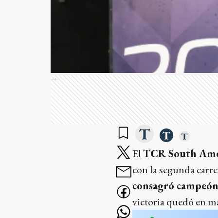
Ads
El
TCR South Ame
con la segunda carre
consagró campeón 
victoria quedó en m