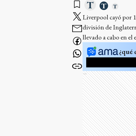
Liverpool cayó por 1
división de Inglater
llevado a cabo en el
¿qué 
Ads