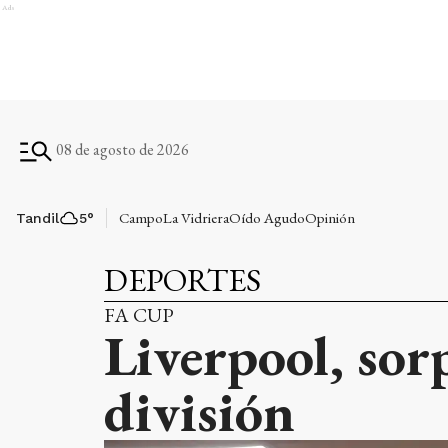
Ads
08 de agosto de 2026
Campo
La Vidriera
Oído Agudo
Opinión
Tandil
5
°
DEPORTES
FA CUP
Liverpool, sor
división