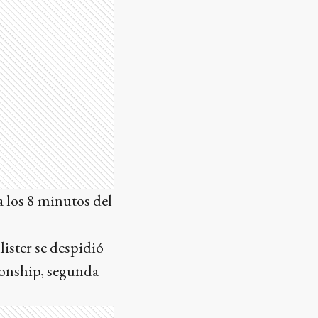
a los 8 minutos del
ister se despidió
ionship, segunda