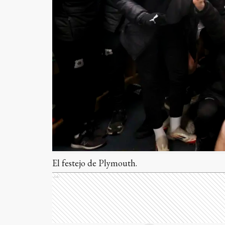
El festejo de Plymouth.
Ads