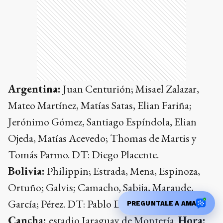
Argentina:
Juan Centurión; Misael Zalazar,
Mateo Martínez, Matías Satas, Elian Fariña;
Jerónimo Gómez, Santiago Espíndola, Elian
Ojeda, Matías Acevedo; Thomas de Martis y
Tomás Parmo. DT: Diego Placente.
Bolivia:
Philippin; Estrada, Mena, Espinoza,
Ortuño; Galvis; Camacho, Sabija, Maraude,
García; Pérez. DT: Pablo D. Escobar.
PREGUNTALE A AMA
Cancha:
estadio Jaraguay de Montería.
Hora: