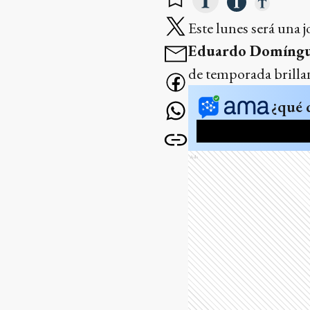
Este lunes será una 
Eduardo Domíngu
de temporada brilla
¿qué 
Ads