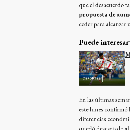
que el desacuerdo t
propuesta de au
ceder para alcanzar
Puede interesar
M
DEPORTES
En las últimas sema
este lunes confirmó 
diferencias económ
quedó descartado al 