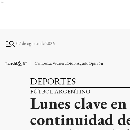
Ads
07 de agosto de 2026
Campo
La Vidriera
Oído Agudo
Opinión
Tandil
5
°
DEPORTES
FÚTBOL ARGENTINO
Lunes clave en 
continuidad 