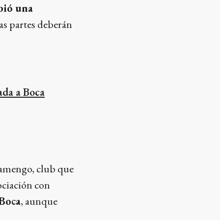
bió una
as partes deberán
ada a Boca
lamengo, club que
ociación con
 Boca
, aunque