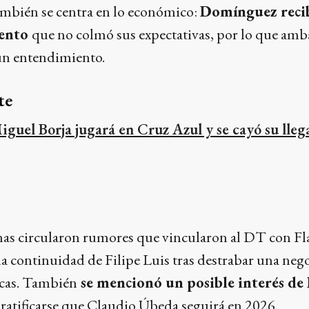
ambién se centra en lo económico:
Domínguez reci
mento
que no colmó sus expectativas, por lo que amb
 un entendimiento.
te
iguel Borja jugará en Cruz Azul y se cayó su lleg
nas circularon rumores que vincularon al DT con F
la continuidad de Filipe Luis tras destrabar una neg
icas. También
se mencionó un posible interés de
ratificarse que Claudio Úbeda seguirá en 2026.