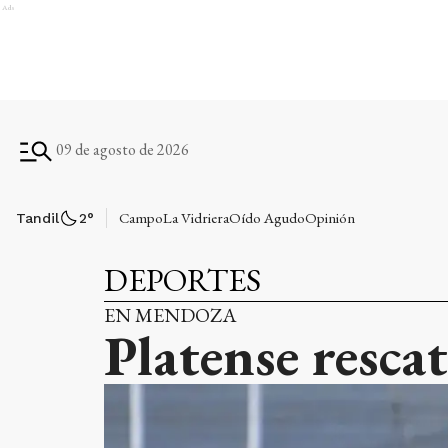
Ads
09 de agosto de 2026
Campo
La Vidriera
Oído Agudo
Opinión
Tandil
2
°
DEPORTES
EN MENDOZA
Platense resca