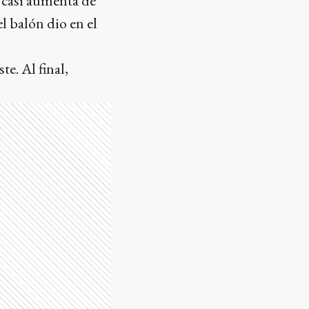
 casi aumenta de
l balón dio en el
te. Al final,