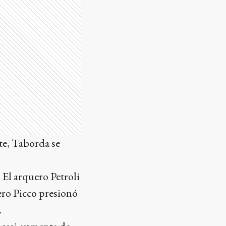
rte, Taborda se
 El arquero Petroli
ero Picco presionó
.