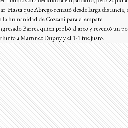
el Tomba salió decidido a empardarlo, pero Zapiola
ar. Hasta que Abrego remató desde larga distancia, e
en la humanidad de Cozzani para el empate.
 ingresado Barrea quien probó al arco y reventó un pos
triunfo a Martínez Dupuy y el 1-1 fue justo.