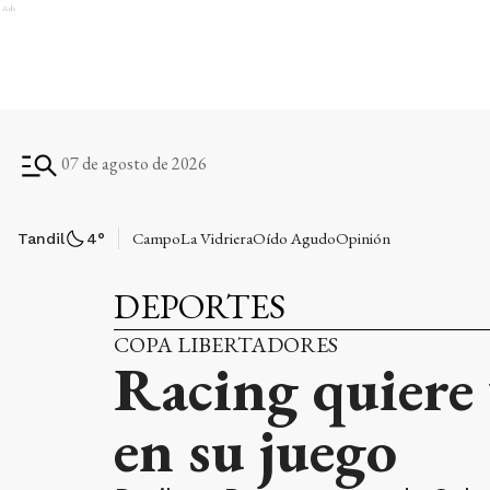
Ads
07 de agosto de 2026
Campo
La Vidriera
Oído Agudo
Opinión
Tandil
4
°
DEPORTES
COPA LIBERTADORES
Racing quiere 
en su juego