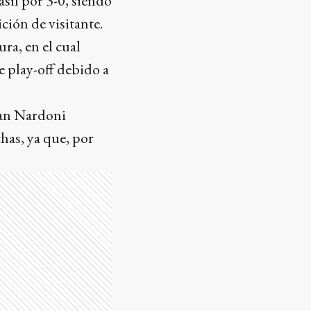
asil por 3-0, siendo
ción de visitante.
ra, en el cual
e play-off debido a
uan Nardoni
has, ya que, por