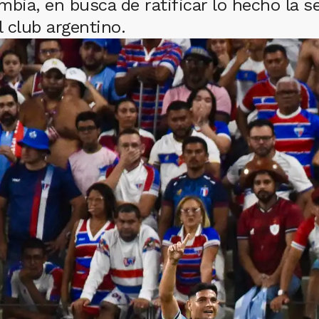
bia, en busca de ratificar lo hecho la s
l club argentino.