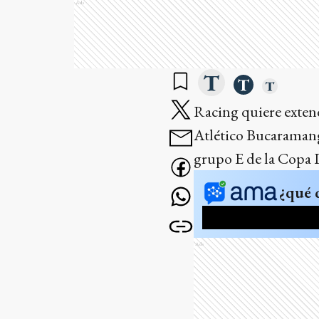
Ads
Racing quiere extend
Atlético Bucaramang
grupo E de la Copa 
¿qué 
Ads