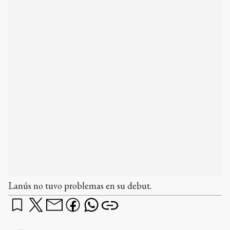
Lanús no tuvo problemas en su debut.
Lanús derrotó por 4 a 0 a General Lamadrid en
un partido disputado anoche, en el estadio Julio