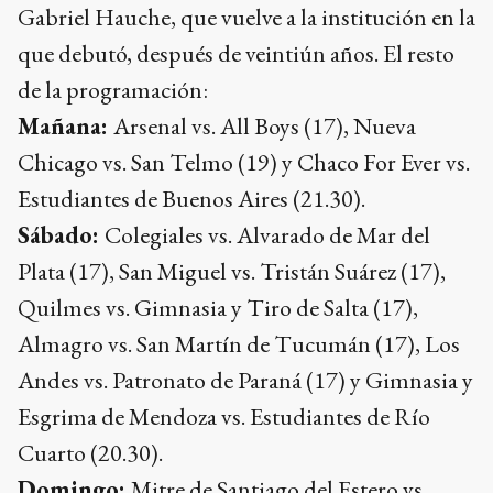
Mañana:
Arsenal vs. All Boys (17), Nueva
Chicago vs. San Telmo (19) y Chaco For Ever vs.
Estudiantes de Buenos Aires (21.30).
Sábado:
Colegiales vs. Alvarado de Mar del
Plata (17), San Miguel vs. Tristán Suárez (17),
Quilmes vs. Gimnasia y Tiro de Salta (17),
Almagro vs. San Martín de Tucumán (17), Los
Andes vs. Patronato de Paraná (17) y Gimnasia y
Esgrima de Mendoza vs. Estudiantes de Río
Cuarto (20.30).
Domingo:
Mitre de Santiago del Estero vs.
Defensores Unidos de Zárate (17), Central
Norte de Salta vs. Talleres de Remedios de
Escalada (17), Gimnasia y Esgrima de Jujuy vs.