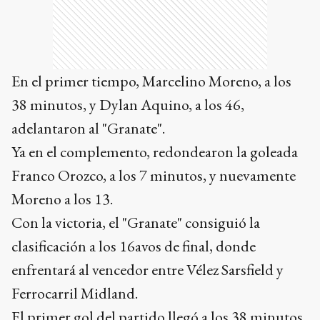
En el primer tiempo, Marcelino Moreno, a los
38 minutos, y Dylan Aquino, a los 46,
adelantaron al "Granate".
Ya en el complemento, redondearon la goleada
Franco Orozco, a los 7 minutos, y nuevamente
Moreno a los 13.
Con la victoria, el "Granate" consiguió la
clasificación a los 16avos de final, donde
enfrentará al vencedor entre Vélez Sarsfield y
Ferrocarril Midland.
El primer gol del partido llegó a los 38 minutos
del primer tiempo: un pase largo fue
prolongado por Orozco y le quedó a Moreno,
quien vio que el arquero se adelantaba y picó la