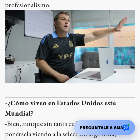
profesionalismo.
-¿Cómo viven en Estados Unidos este
Mundial?
-Bien, aunque sin tanta euforia. Uno trata de
PREGUNTALE A AMA
ponérsela viendo a la selección argentina,