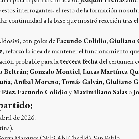
 estos interrogantes, el resto de la formación no sufr
r continuidad a la base que mostró reacción tras el
Aldosivi, con goles de
Facundo Colidio
,
Giuliano
z
, reforzó la idea de mantener el funcionamiento qu
ación probable para la
tercera fecha
del certamen c
o Beltrán
;
Gonzalo Montiel
,
Lucas Martínez Qu
cuña
;
Aníbal Moreno
;
Tomás Galván
,
Giuliano 
 Páez
,
Facundo Colidio
y
Maximiliano Salas
o
J
partido:
abril de 2026.
ina).
Souza Marques (Nabi Abi Chedid), San Pablo.