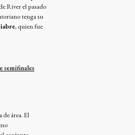
 de River el pasado
uatoriano tenga su
iabre
, quien fue
e semifinales
 de área. El
omo
el conjunto