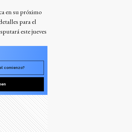
oca en su próximo
etalles para el
isputará este jueves
el comienzo?
men