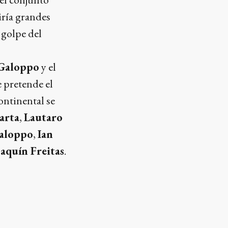
iría grandes
 golpe del
 Galoppo
y el
e pretende el
ontinental se
arta
,
Lautaro
Galoppo
,
Ian
oaquín Freitas
.