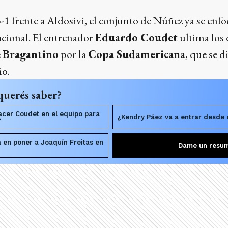
 3-1 frente a Aldosivi, el conjunto de Núñez ya se enf
cional. El entrenador
Eduardo Coudet
ultima los d
e
Bragantino
por la
Copa Sudamericana
, que se d
ño.
querés saber?
cer Coudet en el equipo para
¿Kendry Páez va a entrar desde 
?
 en poner a Joaquín Freitas en
Dame un resu