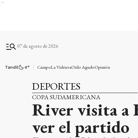
Ads
07 de agosto de 2026
Campo
La Vidriera
Oído Agudo
Opinión
Tandil
4
°
DEPORTES
COPA SUDAMERICANA
River visita a
ver el partido