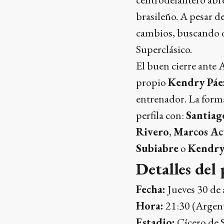
brasileño. A pesar de
cambios, buscando da
Superclásico.
El buen cierre ante 
propio
Kendry Páe
entrenador. La form
perfila con:
Santiag
Rivero
,
Marcos A
Subiabre
o
Kendry
Detalles del 
Fecha:
Jueves 30 de 
Hora:
21:30 (Argent
Estadio:
Cícero de 