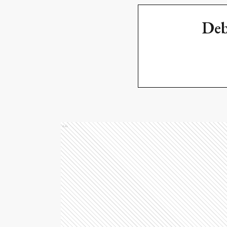
Deb
Ads