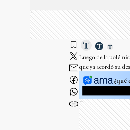
Ads
Luego de la polémica
que ya acordó su de
¿qué 
Ads