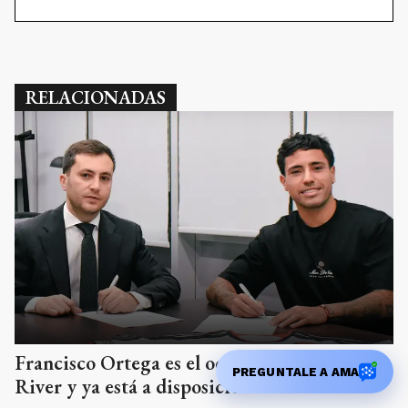
RELACIONADAS
Francisco Ortega es el octavo refuerzo de
PREGUNTALE A AMA
River y ya está a disposición de Coudet