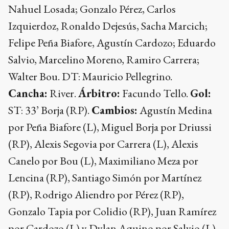
Nahuel Losada; Gonzalo Pérez, Carlos
Izquierdoz, Ronaldo Dejesús, Sacha Marcich;
Felipe Peña Biafore, Agustín Cardozo; Eduardo
Salvio, Marcelino Moreno, Ramiro Carrera;
Walter Bou. DT: Mauricio Pellegrino.
Cancha:
River.
Árbitro:
Facundo Tello.
Gol:
ST: 33’ Borja (RP).
Cambios:
Agustín Medina
por Peña Biafore (L), Miguel Borja por Driussi
(RP), Alexis Segovia por Carrera (L), Alexis
Canelo por Bou (L), Maximiliano Meza por
Lencina (RP), Santiago Simón por Martínez
(RP), Rodrigo Aliendro por Pérez (RP),
Gonzalo Tapia por Colidio (RP), Juan Ramírez
por Cardozo (L) y Dylan Aquino por Salvio (L).