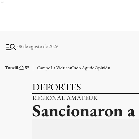
Ads
08 de agosto de 2026
Campo
La Vidriera
Oído Agudo
Opinión
Tandil
5
°
DEPORTES
REGIONAL AMATEUR
Sancionaron a