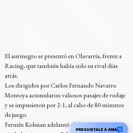
El aurinegro se presentó en Olavarría, frente a
Racing, que también había sido su rival días
atrás.
Los dirigidos por Carlos Fernando Navarro
Montoya acumularon valiosos pasajes de rodaje
y se impusieron por 2-1, al cabo de 80 minutos
de juego.
Fermín Kolman adelantó al equipo de la vecina
ciudad, mientras que Pehuén Valenzuela y
Tomás D’Angelo lo hicieron para los
tandilenses.
Las acciones fueron en el campo de juego del
PREGUNTALE A AMA
José Buglione Martinese, de Racing, en la