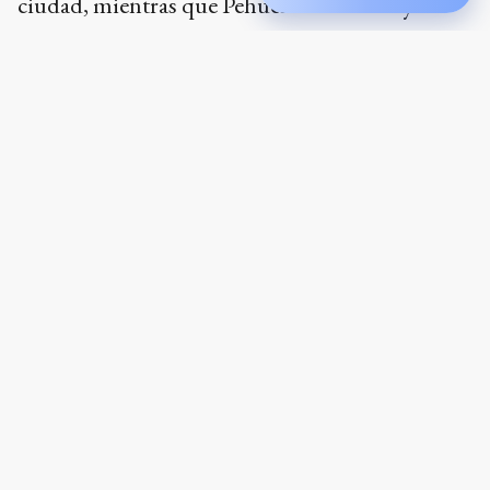
calurosa tarde del sábado.
Ads
Tal lo ocurrido en el anterior amistoso frente a
Gimnasia, Navarro Montoya ubicó dos
formaciones diferentes para cada mitad del
cotejo.
En la primera de ellas, mandó a la cancha a