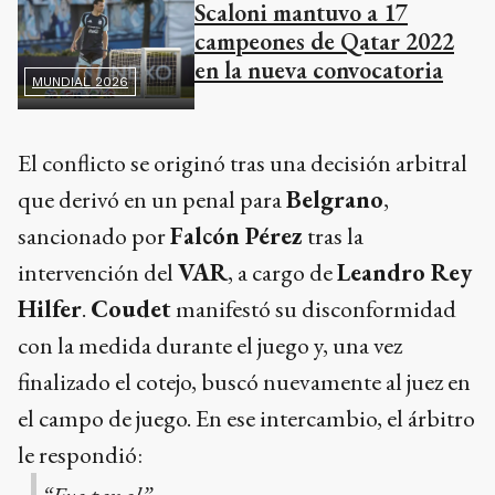
Scaloni mantuvo a 17
campeones de Qatar 2022
en la nueva convocatoria
MUNDIAL 2026
El conflicto se originó tras una decisión arbitral
que derivó en un penal para
Belgrano
,
sancionado por
Falcón Pérez
tras la
intervención del
VAR
, a cargo de
Leandro Rey
Hilfer
.
Coudet
manifestó su disconformidad
con la medida durante el juego y, una vez
finalizado el cotejo, buscó nuevamente al juez en
el campo de juego. En ese intercambio, el árbitro
le respondió: