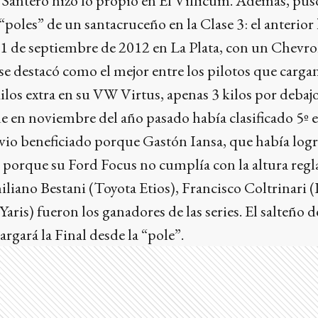
Santero hizo lo propio en El Villicum. Además, puso
“poles” de un santacruceño en la Clase 3: el anterior
1 de septiembre de 2012 en La Plata, con un Chevrol
destacó como el mejor entre los pilotos que cargan 
kilos extra en su VW Virtus, apenas 3 kilos por debajo
e en noviembre del año pasado había clasificado 5º
se vio beneficiado porque Gastón Iansa, que había log
 porque su Ford Focus no cumplía con la altura regl
iliano Bestani (Toyota Etios), Francisco Coltrinari 
Yaris) fueron los ganadores de las series. El salteño 
largará la Final desde la “pole”.