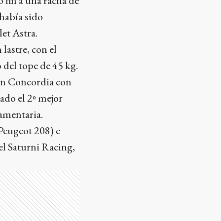
 fin a una racha de
 había sido
et Astra.
lastre, con el
 del tope de 45 kg.
 en Concordia con
rado el 2º mejor
amentaria.
(Peugeot 208) e
del Saturni Racing,