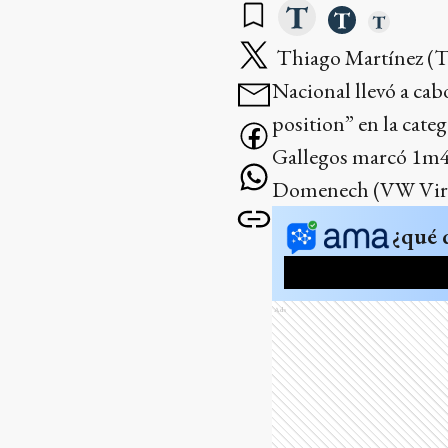
Thiago Martínez (Toy
Nacional llevó a ca
position” en la cate
Gallegos marcó 1m48
Domenech (VW Virtus)
¿qué 
Ads