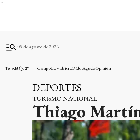
Ads
09 de agosto de 2026
Campo
La Vidriera
Oído Agudo
Opinión
Tandil
2
°
DEPORTES
TURISMO NACIONAL
Thiago Martíne