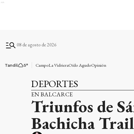
Ads
08 de agosto de 2026
Campo
La Vidriera
Oído Agudo
Opinión
Tandil
5
°
DEPORTES
EN BALCARCE
Triunfos de Sá
Bachicha Trail