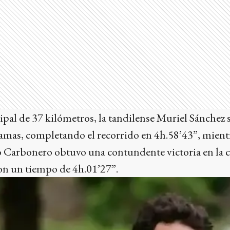
cipal de 37 kilómetros, la tandilense Muriel Sánchez 
damas, completando el recorrido en 4h.58’43”, mient
 Carbonero obtuvo una contundente victoria en la cl
on un tiempo de 4h.01’27”.