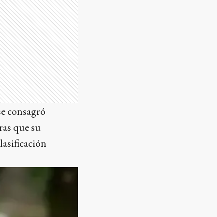
se consagró
ras que su
asificación