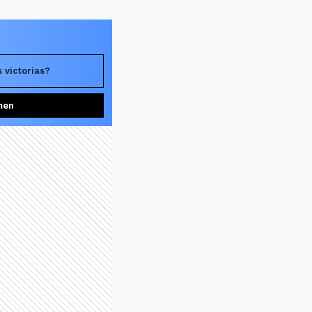
 victorias?
men