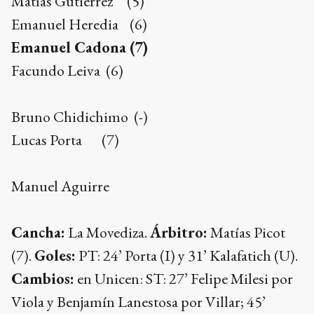
Matías Gutiérrez (5)
Emanuel Heredia (6)
Emanuel Cadona (7)
Facundo Leiva (6)
Bruno Chidichimo (-)
Lucas Porta (7)
Manuel Aguirre
Cancha:
La Movediza.
Árbitro:
Matías Picot
(7).
Goles:
PT: 24’ Porta (I) y 31’ Kalafatich (U).
Cambios:
en Unicen: ST: 27’ Felipe Milesi por
Viola y Benjamín Lanestosa por Villar; 45’