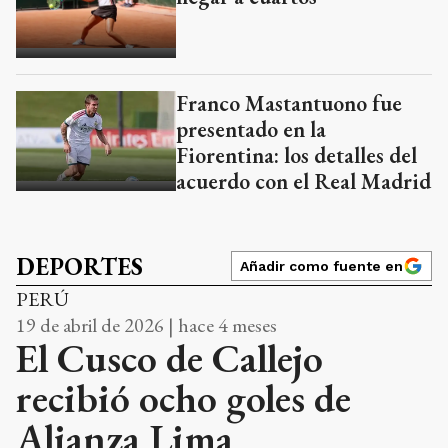
Franco Mastantuono fue
presentado en la
Fiorentina: los detalles del
acuerdo con el Real Madrid
DEPORTES
Añadir como fuente en
PERÚ
19 de abril de 2026 | hace 4 meses
El Cusco de Callejo
recibió ocho goles de
Alianza Lima