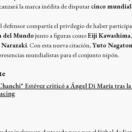
canzará la marca inédita de disputar
cinco mundial
 defensor compartía el privilegio de haber particip
 del Mundo
junto a figuras como
Eiji Kawashima
 Narazaki
. Con esta nueva citación,
Yuto Nagato
 presencias mundialistas para el conjunto nipón.
te
Chanchi" Estévez criticó a Ángel Di María tras la
acing
ugador incluye un destacado paso por el fútbol de E