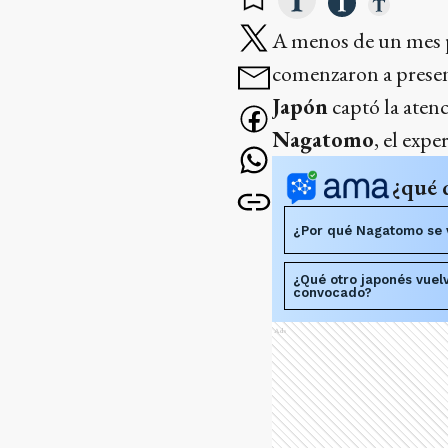
A menos de un mes p
comenzaron a present
Japón
captó la aten
Nagatomo
, el exp
¿qué 
¿Por qué Nagatomo se v
¿Qué otro japonés vuel
convocado?
Ads