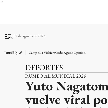
Ads
09 de agosto de 2026
Campo
La Vidriera
Oído Agudo
Opinión
Tandil
2
°
DEPORTES
RUMBO AL MUNDIAL 2026
Yuto Nagatomo
vuelve viral p