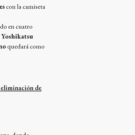
es
con la camiseta
ado en cuatro
,
Yoshikatsu
mo
quedará como
 eliminación de
uropa, donde