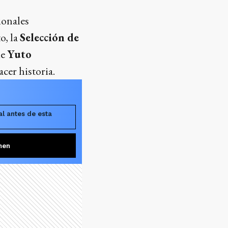
cionales
o, la
Selección de
de
Yuto
cer historia.
l antes de esta
men