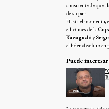
consciente de que al
de su país.
Hasta el momento, el
ediciones de la
Copa
Kawaguchi
y
Seigo
el líder absoluto en
Puede interesar
"
R
DEPORTES
La trayectoria del j