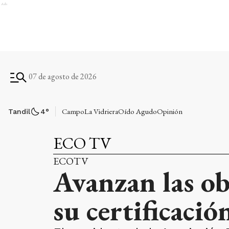
Ads
07 de agosto de 2026
Campo
La Vidriera
Oído Agudo
Opinión
Tandil
4
°
ECO TV
ECOTV
Avanzan las ob
su certificació