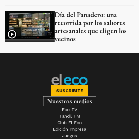
Día del Panadero: una
recorrida por los sabores
artesanales que eligen los
vecinos
SUSCRIBITE
Nuestros medios
Eco TV
Tandil FM
Club El Eco
Edición Impresa
Juegos