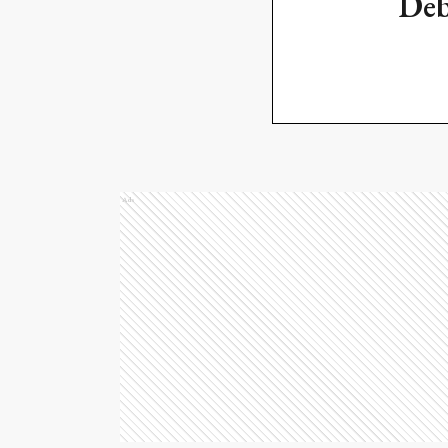
Deb
Ads