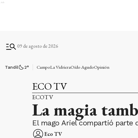
Ads
09 de agosto de 2026
Campo
La Vidriera
Oído Agudo
Opinión
Tandil
2
°
ECO TV
ECOTV
La magia tamb
El mago Ariel compartió parte 
Eco TV