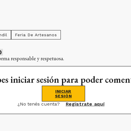
dil
Feria De Artesanos
0
orma responsable y respetuosa.
es iniciar sesión para poder comen
INICIAR
SESIÓN
¿No tenés cuenta?
Registrate aquí