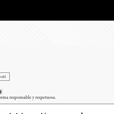
dil
0
orma responsable y respetuosa.