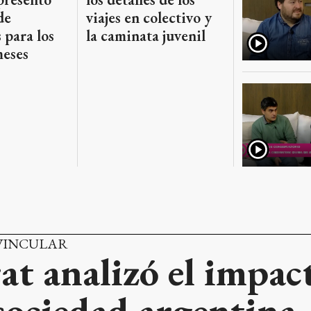
viajes en colectivo y
de
la caminata juvenil
 para los
eses
 VINCULAR
at analizó el impact
 sociedad argentina