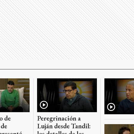
Peregrinación a
o de
Luján desde Tandil:
 de
los detalles de los
presentó