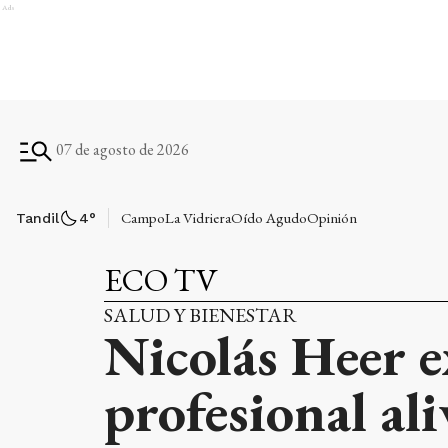
Ads
07 de agosto de 2026
Campo
La Vidriera
Oído Agudo
Opinión
Tandil
4
°
ECO TV
SALUD Y BIENESTAR
Nicolás Heer 
profesional aliv