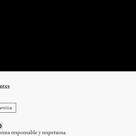
ntes
amilia
0
orma responsable y respetuosa.