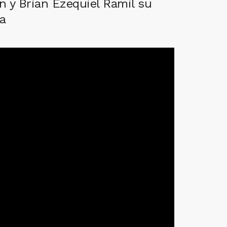
ón y Brian Ezequiel Ramil su
a