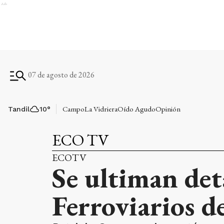
Ads
07 de agosto de 2026
Campo
La Vidriera
Oído Agudo
Opinión
Tandil
10
°
ECO TV
ECOTV
Se ultiman det
Ferroviarios d