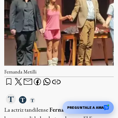
Fernanda Metilli
PREGUNTALE A AMA
La actriz tandilense
Fernanda Metilli,
una de