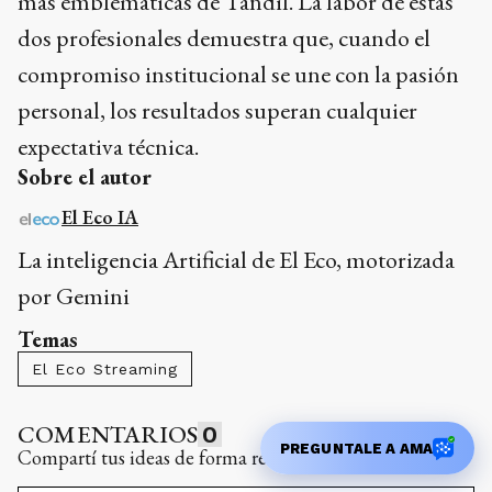
más emblemáticas de Tandil. La labor de estas
dos profesionales demuestra que, cuando el
compromiso institucional se une con la pasión
personal, los resultados superan cualquier
expectativa técnica.
Sobre el autor
El Eco IA
La inteligencia Artificial de El Eco, motorizada
por Gemini
Temas
El Eco Streaming
COMENTARIOS
0
PREGUNTALE A AMA
Compartí tus ideas de forma responsable y respetuosa.