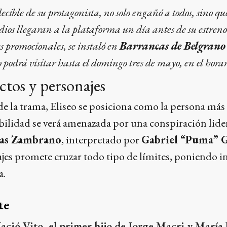
decible de su protagonista, no solo engañó a todos, sino q
odios llegaran a la plataforma un día antes de su estre
es promocionales, se instaló en
Barrancas de Belgrano
co podrá visitar hasta el domingo tres de mayo, en el hora
ctos y personajes
de la trama, Eliseo se posiciona como la persona más 
bilidad se verá amenazada por una conspiración lide
as Zambrano
, interpretado por
Gabriel “Puma” 
es promete cruzar todo tipo de límites, poniendo in
a.
te
ació Vito, el primer hijo de Jorge Macri y Marí