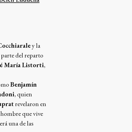
Cocchiarale
y la
parte del reparto
é María Listorti
,
como
Benjamín
ndoni
, quien
uprat
revelaron en
n hombre que vive
erá una de las