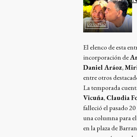
LO ÚLTIMO
El elenco de esta en
incorporación de
Ar
Daniel Aráoz
,
Mir
entre otros destacad
La temporada cuenta
Vicuña
,
Claudia F
falleció el pasado 20
una columna para el
en la plaza de Barra