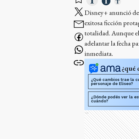
Disney+ anunció de 
exitosa ficción prot
totalidad. Aunque e
adelantar la fecha p
inmediata.
¿qué 
¿Qué cambios trae la c
personaje de Eliseo?
¿Dónde podés ver la est
cuándo?
Ads