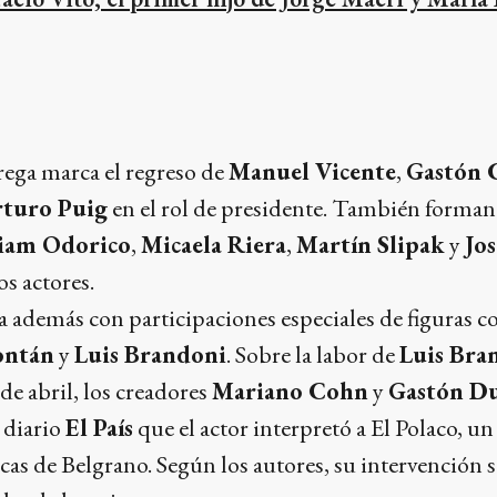
trega marca el regreso de
Manuel Vicente
,
Gastón 
turo Puig
en el rol de presidente. También forman 
iam Odorico
,
Micaela Riera
,
Martín Slipak
y
Jos
os actores.
 además con participaciones especiales de figuras 
ontán
y
Luis Brandoni
. Sobre la labor de
Luis Bra
 de abril, los creadores
Mariano Cohn
y
Gastón D
 diario
El País
que el actor interpretó a El Polaco, u
ncas de Belgrano. Según los autores, su intervención s