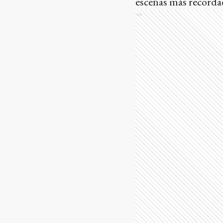
escenas más recordad
Ads