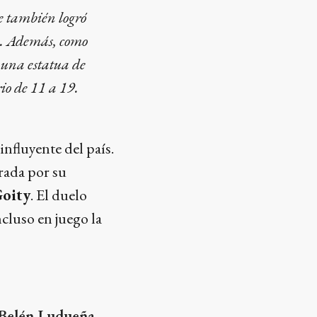
ue también logró
no. Además, como
una estatua de
rio de 11 a 19.
influyente del país.
rada por su
Goity
. El duelo
cluso en juego la
a Belén Ludueña