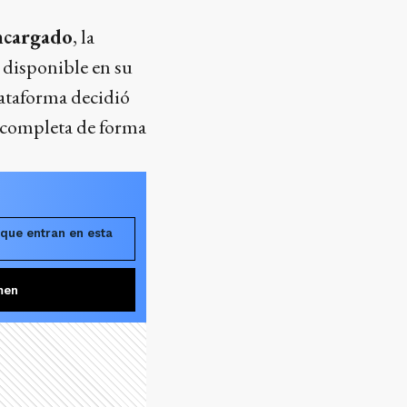
ncargado
, la
a disponible en su
ataforma decidió
a completa de forma
 que entran en esta
men