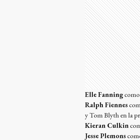
Elle Fanning
como E
Ralph Fiennes
como
y Tom Blyth en la pr
Kieran Culkin
como
Jesse Plemons
como