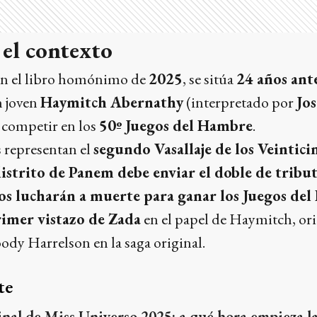
 el contexto
 en el libro homónimo de
2025
, se sitúa
24 años ant
n joven
Haymitch Abernathy
(interpretado por
Jo
 competir en los
50º Juegos del Hambre
.
 representan el
segundo Vasallaje de los Veintici
istrito de Panem debe enviar el doble de tributo
os lucharán a muerte para ganar los Juegos de
imer vistazo de Zada
en el papel de Haymitch, or
dy Harrelson en la saga original.
te
inal de Miss Universo 2025: a qué hora empieza l