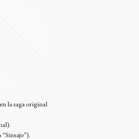
 la saga original
al).
“Sinsajo”).