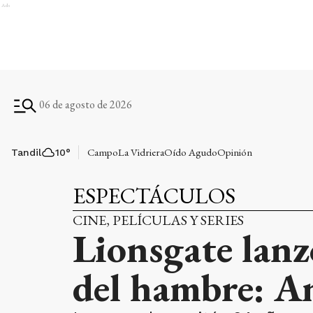
Ads
06 de agosto de 2026
Campo
La Vidriera
Oído Agudo
Opinión
Tandil
10
°
ESPECTÁCULOS
CINE, PELÍCULAS Y SERIES
Lionsgate lanz
del hambre: A