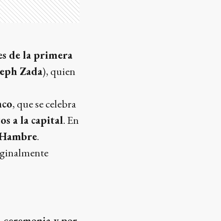
es de la primera
seph Zada
), quien
nco
, que se celebra
s a la capital
. En
l Hambre
.
iginalmente
a ceremonia y por