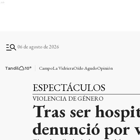
Ads
06 de agosto de 2026
Campo
La Vidriera
Oído Agudo
Opinión
Tandil
10
°
ESPECTÁCULOS
VIOLENCIA DE GÉNERO
Tras ser hospi
denunció por v