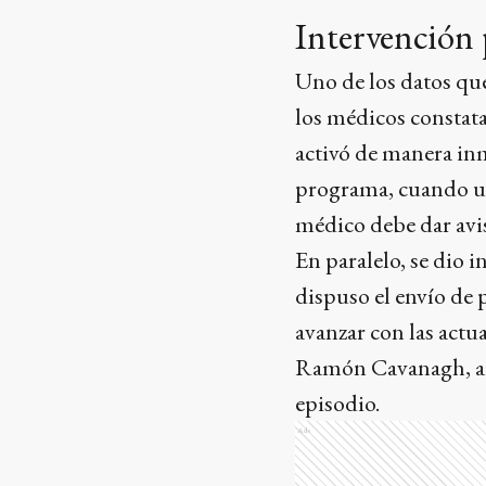
Intervención p
Uno de los datos qu
los médicos constat
activó de manera inm
programa, cuando una
médico debe dar aviso
En paralelo, se dio 
dispuso el envío de p
avanzar con las actu
Ramón Cavanagh, arg
episodio.
Ads