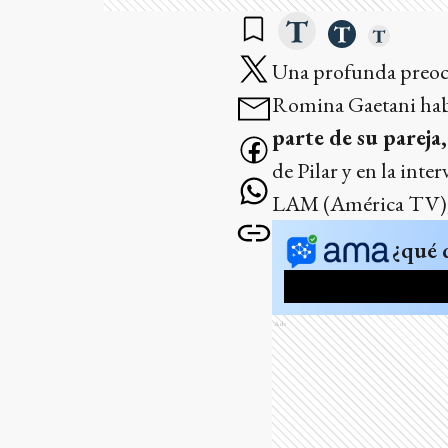
Una profunda preocu
Romina Gaetani habr
parte de su pareja
de Pilar y en la inte
LAM (América TV), do
¿qué 
Ads