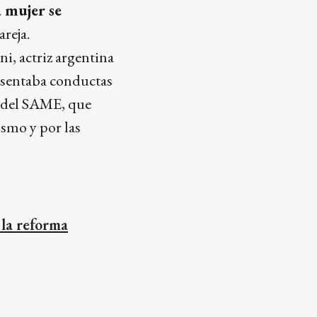
 mujer se
reja.
i, actriz argentina
resentaba conductas
a del SAME, que
ismo y por las
 la reforma